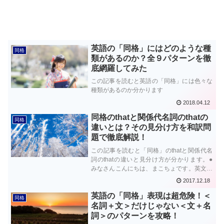
英語の「同格」にはどのような種
同格
類があるのか？全９パターンを徹
底網羅してみた
この記事を読むと英語の「同格」には色々な
種類があるのか分かります
2018.04.12
同格のthatと関係代名詞のthatの
同格
違いとは？その見分け方を和訳問
題で徹底解説！
この記事を読むと「同格」のthatと関係代名
詞のthatの違いと見分け方が分かります。●
みなさんこんにちは、まこちょです。英文を
読んでいると文中のthatに下線部が引かれ
2017.12.18
て、「このthatと同じthatを次から選びなさ
英語の「同格」表現は超危険！＜
い」なんていう問題が...
同格
名詞＋文＞だけじゃない＜文＋名
詞＞のパターンを攻略！