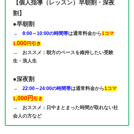
【個人指導（レッスン）早朝割・深夜
割】
●早朝割
→
8:00～10:00の時間帯
は通常料金から
1コマ
000
1,
円引き
→ おススメ：朝方のペースを維持したい受験
生・浪人生
●深夜割
→
22:00～24:00の時間帯
は通常料金から
1コマ
,000円
1
引き
→ おススメ：日中まとまった時間が取れない社
会人の方など