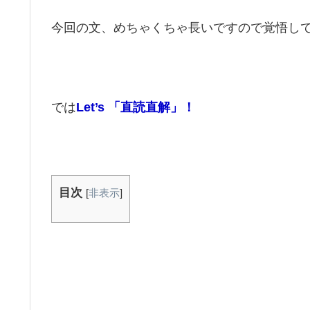
今回の文、めちゃくちゃ長いですので覚悟し
では
Let’s 「直読直解」！
目次
[
非表示
]