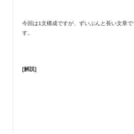
今回は1文構成ですが、ずいぶんと長い文章
す。
[解説]