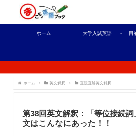
ホーム
大学入試英語
目
ホーム
英文解釈
直読直解英文解釈
第38回英文解釈：「等位接続詞
文はこんなにあった！！