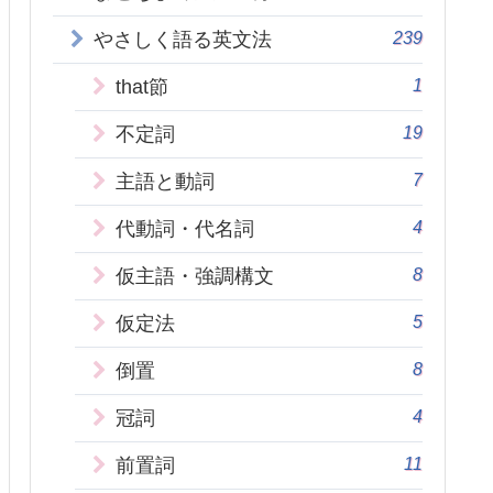
239
やさしく語る英文法
1
that節
19
不定詞
7
主語と動詞
4
代動詞・代名詞
8
仮主語・強調構文
5
仮定法
8
倒置
4
冠詞
11
前置詞