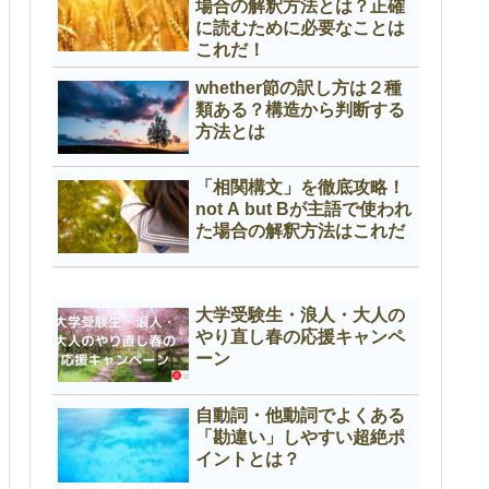
場合の解釈方法とは？正確
に読むために必要なことは
これだ！
whether節の訳し方は２種
類ある？構造から判断する
方法とは
「相関構文」を徹底攻略！
not A but Bが主語で使われ
た場合の解釈方法はこれだ
大学受験生・浪人・大人の
やり直し春の応援キャンペ
ーン
自動詞・他動詞でよくある
「勘違い」しやすい超絶ポ
イントとは？