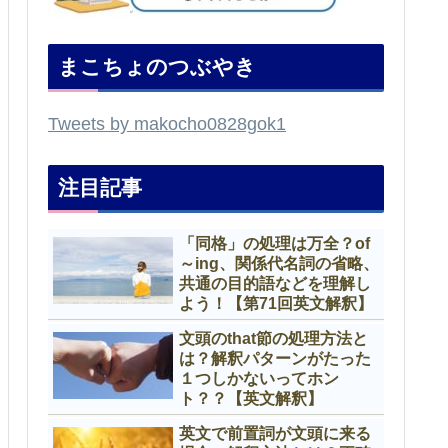
まこちょのつぶやき
Tweets by makocho0828gok1
注目記事
「同格」の処理は万全？of
～ing、関係代名詞の省略、
共通の目的語などを理解し
よう！【第71回英文解釈】
文頭のthat節の処理方法と
は？解釈パターンがたった
１つしかないってホン
ト？？【英文解釈】
英文で前置詞が文頭に来る