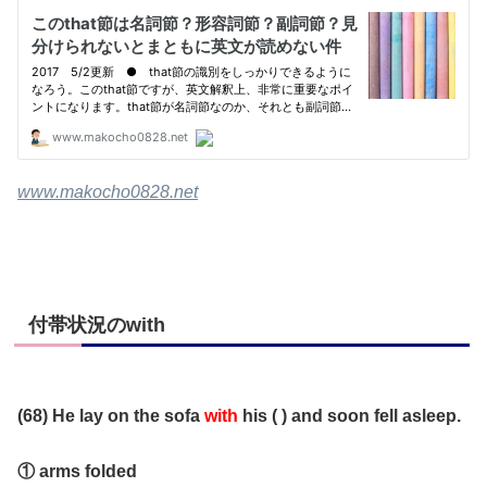
www.makocho0828.net
付帯状況のwith
(68) He lay on the sofa
with
his ( ) and soon fell asleep.
① arms folded