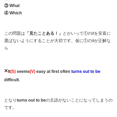
③ What
④ Which
この問題は
「見たことある！」
とかいって①のitを安直に
選ばないようにすることが大切です。仮に①のitが正解な
ら
×
It
(S)
seems
(V)
easy at first often
turns out to be
difficult.
となり
turns out to be
の主語がないことになってしまうの
です。