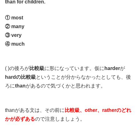
than for children.
① most
② many
③ very
④ much
( )の後ろが
比較級
に形になっています。仮に
harder
が
hardの比較級
ということが分からなかったとしても、後
ろに
than
があるので気づくかと思われます。
thanがある文は、その前に
比較級、other、ratherのどれ
かが必ずある
ので注意しましょう。