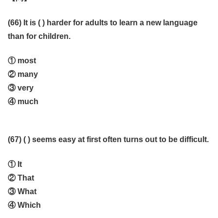
(66) It is ( ) harder for adults to learn a new language
than for children.
① most
② many
③ very
④ much
(67) ( ) seems easy at first often turns out to be difficult.
① It
② That
③ What
④ Which