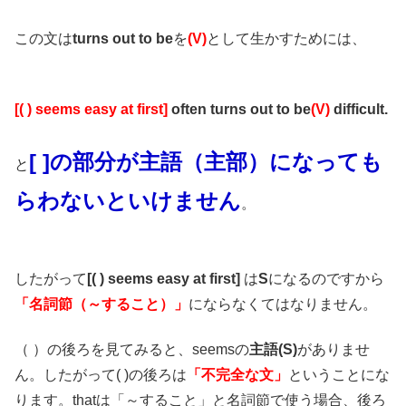
この文は
turns out to be
を
(V)
として生かすためには、
[( ) seems easy at first]
often turns out to be
(V)
difficult.
[ ]の部分が主語（主部）になっても
と
らわないといけません
。
したがって
[( ) seems easy at first]
は
S
になるのですから
「名詞節（～すること）」
にならなくてはなりません。
（ ）の後ろを見てみると、seemsの
主語(S)
がありませ
ん。したがって( )の後ろは
「不完全な文」
ということにな
ります。thatは「～すること」と名詞節で使う場合、後ろ