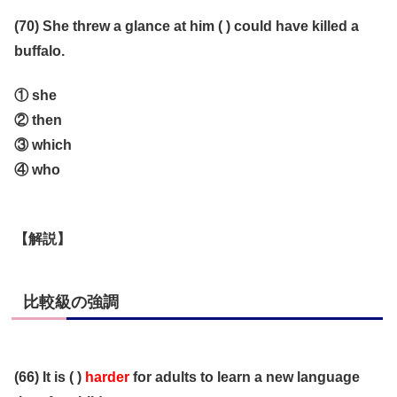
(70) She threw a glance at him ( ) could have killed a
buffalo.
① she
② then
③ which
④ who
【解説】
比較級の強調
(66) It is ( )
harder
for adults to learn a new language