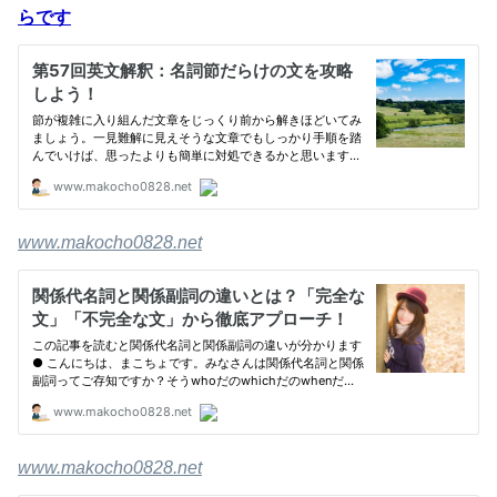
らです
www.makocho0828.net
www.makocho0828.net