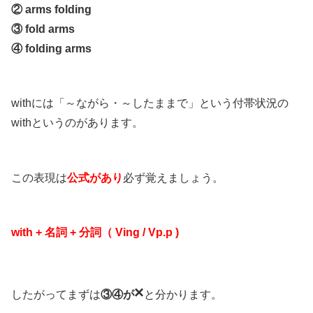
② arms folding
③ fold arms
④ folding arms
withには「～ながら・～したままで」という付帯状況の
withというのがあります。
この表現は
公式があり
必ず覚えましょう。
with + 名詞 + 分詞（ Ving / Vp.p )
×
したがってまずは
③④が
と分かります。