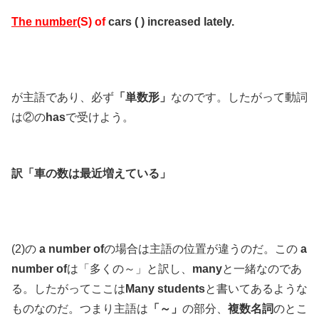
The number
(S)
of
cars ( ) increased lately.
が主語であり、必ず
「単数形」
なのです。したがって動詞
は②の
has
で受けよう。
訳「車の数は最近増えている」
(2)の
a number of
の場合は主語の位置が違うのだ。この
a
number of
は「多くの～」と訳し、
many
と一緒なのであ
る。したがってここは
Many students
と書いてあるような
ものなのだ。つまり主語は
「～」
の部分、
複数名詞
のとこ