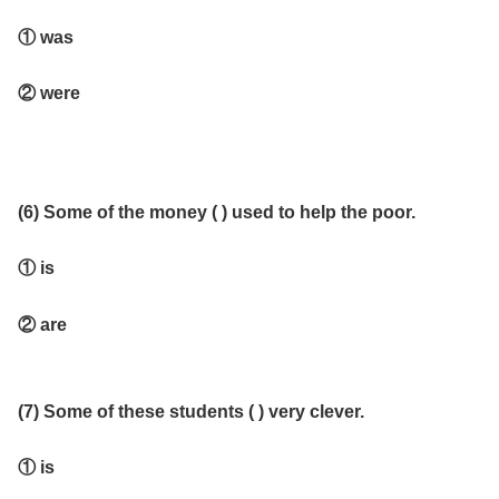
① was
② were
(6) Some of the money ( ) used to help the poor.
① is
② are
(7) Some of these students ( ) very clever.
① is