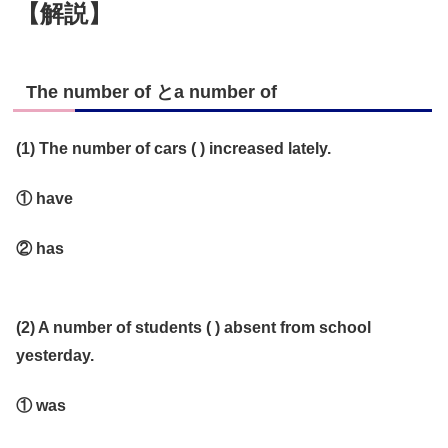
【解説】
The number of とa number of
(1) The number of cars ( ) increased lately.
① have
② has
(2) A number of students ( ) absent from school
yesterday.
① was