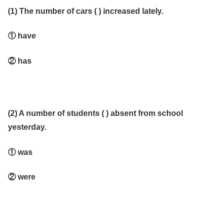
(1) The number of cars ( ) increased lately.
① have
② has
(2) A number of students ( ) absent from school
yesterday.
① was
② were