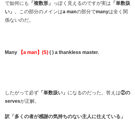
で如何にも
「複数形」
っぽく見えるのですが実は
「単数扱
い」
。この部分のメインは
a man
の部分で
many
は全く関
係ないのだ。
Many
【a man】(S)
( ) a thankless master.
したがって必ず
「単数扱い」
になるのだった。答えは
②の
serves
が正解。
訳「多くの者が感謝の気持ちのない主人に仕えている」