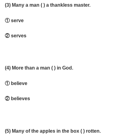
(3) Many a man ( ) a thankless master.
① serve
② serves
(4) More than a man ( ) in God.
① believe
② believes
(5) Many of the apples in the box ( ) rotten.