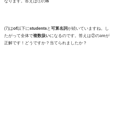
なります。答えは①の
is
(7)は
of
以下に
students
と
可算名詞
が続いていますね。し
たがって全体で
複数扱い
になるのです。答えは②のareが
正解です！どうですか？当てられましたか？