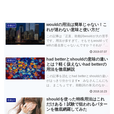
wouldの用法は簡単じゃない！こ
助動詞
れが迷わない意味と使い方だ
この記事は「正直、助動詞wouldが大の苦手
です。用法が多すぎて。そもそもwouldって
willの過去形じゃないんですか？それが「丁
寧」表現だの「仮定法」のwouldだのと...も
2019.07.07
う本当にいい加減にしろ、ていう感じです。
had betterとshouldの意味の違い
なんかwouldにつ...
助動詞
とは？軽く扱えないhad betterの
用法を徹底解説
この記事を読むとhad betterとshouldの違い
がはっきり分かります● みなさんこんにち
は、まこちょです。助動詞の単元のなかに
had betterという表現があるのですが、この
2018.10.23
had better、意外に英語学習者からの質問が
shouldを使った特殊用法はこれ
多い箇...
助動詞
だけある！試験で狙われるパター
ンを徹底網羅してみた