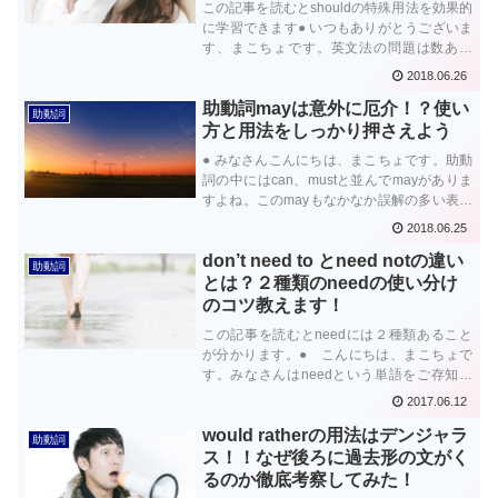
この記事を読むとshouldの特殊用法を効果的
に学習できます● いつもありがとうございま
す、まこちょです。英文法の問題は数あれ
ど、この助動詞こそ頻繁に登場するものはな
2018.06.26
いんじゃないでしょうか。そう今回紹介する
助動詞mayは意外に厄介！？使い
のはshouldの用法。
助動詞
方と用法をしっかり押さえよう
● みなさんこんにちは、まこちょです。助動
詞の中にはcan、mustと並んでmayがありま
すよね。このmayもなかなか誤解の多い表現
なのです。
2018.06.25
don’t need to とneed notの違い
助動詞
とは？２種類のneedの使い分け
のコツ教えます！
この記事を読むとneedには２種類あること
が分かります。● こんにちは、まこちょで
す。みなさんはneedという単語をご存知で
しょうか？この単語、実は英語学習者にとっ
2017.06.12
ては少々やっかいな単語。なぜかというと、
would ratherの用法はデンジャラ
この単語全く同じ形をしていながら種類...
助動詞
ス！！なぜ後ろに過去形の文がく
るのか徹底考察してみた！