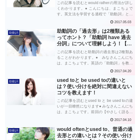
この記事を読むとwould ratherの用法が詳し
くわかります。● こんにちは、まこちょで
す。英文法を学習する過程で「助動詞」とい
う単元がありますよね。そうcanとかmustな
2017.05.03
どがそうです。この助動詞の種類の中にみな
助動詞の「過去形」は2種類ある
さんを悩ませるやっかい...
助動詞
ってホント？「助動詞 have 過去
分詞」について理解しよう！【や
さしく語る英文法⑳】
この記事を読むと助動詞の過去形は2種類あ
ることがわかります。● みなさんこんにち
は、まこちょです。英語の「助動詞」を教え
ていると非常に多くの質問を受ける箇所があ
2017.04.20
るんです。そのなかでも断トツに多い質問が
used toと be used toの違いと
以下のような感じです。
助動詞
は？使い分けを絶対に間違えない
コツを教えます！
この記事を読むとused to と be used toの違
いが一目瞭然になります● みなさんこんにち
は、まこちょです。前回の【やさしく語る英
文法⑰】で、used toとwould often、普通の
2017.04.10
過去形について記事を書かせていただきま
would oftenとused to、普通の過
し...
助動詞
去形との違いとは？その使い分け