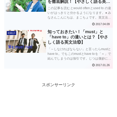
を徹底解説！【やさしく語る英文
法⑰】
この記事を読むとwould oftenとused to の違
いがはっきりと分かるようになります。● み
なさんこんにちは、まこちょです。英文法を
学習する過程に「助動詞」の単元があると思
2017.04.09
うのですが、この助動詞の種類なかにused
知っておきたい！「must」と
toとwoul...
助動詞
「have to」の違いとは？【やさ
しく語る英文法⑩】
「～しなければならない」と言ったらmustと
have to。でもこのmustとhave toを「＝」で
結んでしまうのは強引です。じつは微妙にニ
ュアンスが違うこの２つ、ぜひ理解して英作
2017.01.26
文等に役立ててください！まこちょ英語ブロ
グ第⑩回【やさしく語る英文法】スタートで
す！
スポンサーリンク