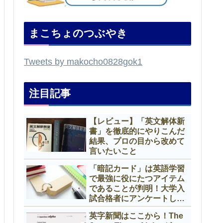
まこちょのつぶやき
Tweets by makocho0828gok1
注目記事
【レビュー】「英文解体新
書」を徹底的にやりこんだ
結果、プロの目から改めて
言いたいこと
「暗記カード」は英語学習
で最強に役にたつアイテム
であることが判明！大学入
試合格者にアンケートして
みたよ
英字新聞はここから！The