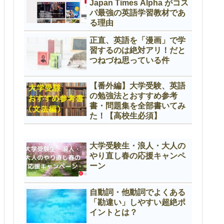
Japan Times Alpha がコス
パ最強の英語学習教材であ
る理由
正直、英語を「漫画」で学
習するのは絶対アリ！だと
つねづね思っている件
【番外編】大学受験、英語
の勉強法とおすすめ参考
書・問題集を全部書いてみ
た！【高校生必須】
大学受験生・浪人・大人の
やり直し春の応援キャンペ
ーン
自動詞・他動詞でよくある
「勘違い」しやすい超絶ポ
イントとは？