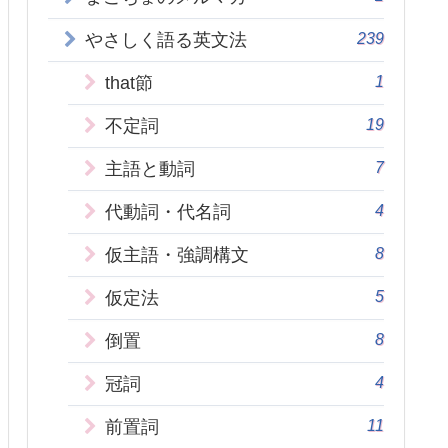
239
やさしく語る英文法
1
that節
19
不定詞
7
主語と動詞
4
代動詞・代名詞
8
仮主語・強調構文
5
仮定法
8
倒置
4
冠詞
11
前置詞