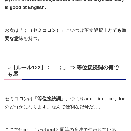
is good at English.
お次は
「；（セミコロン）」
こいつは英文解釈上
とても重
要な意味
を持つ。
○【ルール122】： 「；」 ⇒ 等位接続詞の何で
も屋
セミコロンは
「等位接続詞」
、つまり
and、but、or、for
のどれかになります。なんて便利な記号だよ。
ここでは
or
、または
and
と同等の意味で使われている。