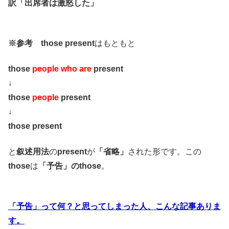
訳「出席者は激怒した」
※参考
those present
はもともと
those
people who are
present
↓
those
people
present
↓
those present
と
叙述用法
の
present
が
「省略」
された形です。この
those
は
「予告」のthose
。
「予告」って何？と思ってしまった人、こんな記事ありま
す。