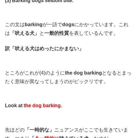
(3) Barking dogs seldom bite.
この文は
barking
が一語で
dogs
にかかっています。これ
は
「吠える犬」
と
一般的性質
を表しているんです。
訳「吠える犬はめったにかまない」
ところがこれが(4)のように
the dog barking
となるとまっ
たく意味が異なってしまうのがビックリです。
Look at
the dog barking
.
先ほどの
「一時的な」
ニュアンスがここでも生きていま