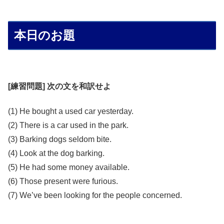
本日のお題
[練習問題] 次の文を和訳せよ
(1) He bought a used car yesterday.
(2) There is a car used in the park.
(3) Barking dogs seldom bite.
(4) Look at the dog barking.
(5) He had some money available.
(6) Those present were furious.
(7) We’ve been looking for the people concerned.