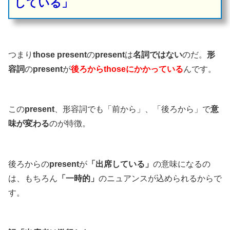
している」
つまり
those present
の
present
は
名詞ではない
のだ。
形
容詞
の
present
が
後ろからthoseにかかっている
んです。
この
present
、形容詞でも「前から」、「後ろから」で
意
味が変わる
のが特徴。
後ろからの
present
が
「出席している」
の意味になるの
は、もちろん
「一時的」
のニュアンスが込められるからで
す。