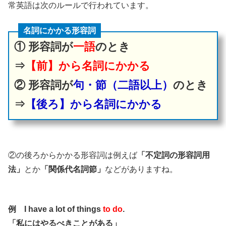
常英語は次のルールで行われています。
名詞にかかる形容詞
① 形容詞が
一語
のとき
⇒
【前】から名詞にかかる
② 形容詞が
句・節（二語以上）
のとき
⇒
【後ろ】から名詞にかかる
②の後ろからかかる形容詞は例えば
「不定詞の形容詞用
法」
とか
「関係代名詞節」
などがありますね。
例 I have a lot of things
to do
.
「私にはやるべきことがある」