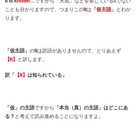
It is
known
…
ですから「天気」などを表しているItでない
ことも分かりますので、つまりこの
It
は
「仮主語」
とわか
ります。
「仮主語」
の
It
は訳語がありませんので、とりあえず
【It】
と訳します。
訳「
【It】
は知られている」
「仮」の主語
ですから
「本当（真）の主語」はどこにあ
る？
と考えて読み進めることになりますよ。