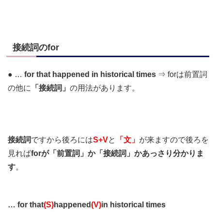
接続詞のfor
● …
for that happened in historical times
⇒ forは前置詞
の他に
「接続詞」
の用法があります。
接続詞
ですから後ろには
S+V
と
「文」
が来ますので後ろを
見れば
forが「前置詞」か「接続詞」かあっさり分かりま
す
。
… for that
(S)
happened
(V)
in historical times