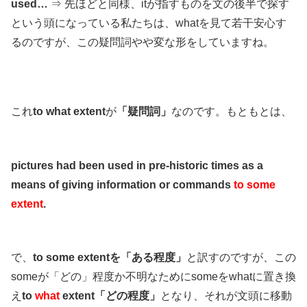
used…
⇒ 先ほどと同様、itが指すものを文の後半で探す
という頭になっている私たちは、whatを見て若干安心す
るのですが、この疑問詞やや変な形をしていますね。
これ
to what extent
が
「疑問詞」
なのです。もともとは、
pictures had been used in pre-historic times as a
means of giving information or commands
to some
extent
.
で、
to some extentを「ある程度」
と訳すのですが、この
someが「どの」程度か不明なためにsomeをwhatに置き換
え
to
what
extent「どの程度」
となり、それが文頭に移動