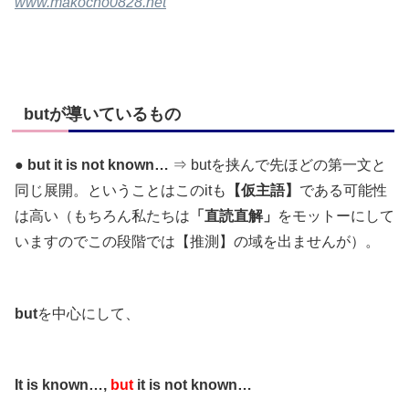
www.makocho0828.net
butが導いているもの
●
but it is not known…
⇒ butを挟んで先ほどの第一文と
同じ展開。ということはこのitも
【仮主語】
である可能性
は高い（もちろん私たちは
「直読直解」
をモットーにして
いますのでこの段階では【推測】の域を出ませんが）。
but
を中心にして、
It is known…,
but
it is not known…