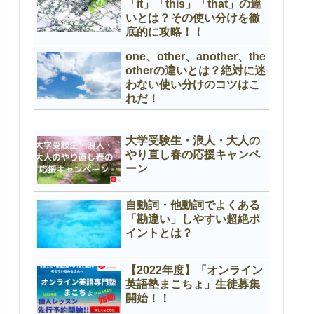
「it」「this」「that」の違
いとは？その使い分けを徹
底的に攻略！！
one、other、another、the
otherの違いとは？絶対に迷
わない使い分けのコツはこ
れだ！
大学受験生・浪人・大人の
やり直し春の応援キャンペ
ーン
自動詞・他動詞でよくある
「勘違い」しやすい超絶ポ
イントとは？
【2022年度】「オンライン
英語塾まこちょ」生徒募集
開始！！