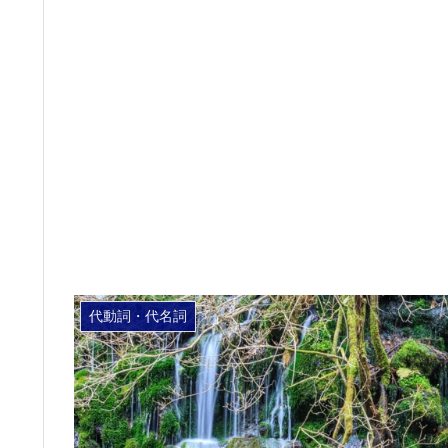
代動詞・代名詞