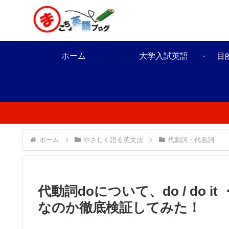
ホーム
大学入試英語
目
ホーム
やさしく語る英文法
代動詞・代名詞
代動詞doについて、do / do it 
なのか徹底検証してみた！