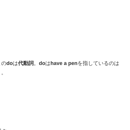
この
do
は
代動詞
。
do
は
have a pen
を指しているのは
う。