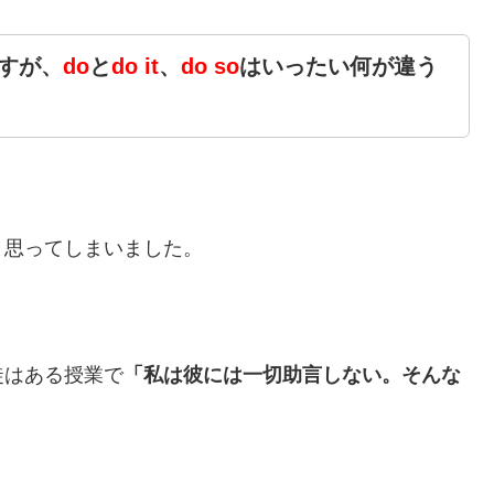
すが、
do
と
do it
、
do so
はいったい何が違う
と思ってしまいました。
徒はある授業で
「私は彼には一切助言しない。そんな