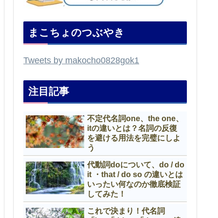
まこちょのつぶやき
Tweets by makocho0828gok1
注目記事
不定代名詞one、the one、
itの違いとは？名詞の反復
を避ける用法を完璧にしよ
う
代動詞doについて、do / do
it ・that / do so の違いとは
いったい何なのか徹底検証
してみた！
これで決まり！代名詞