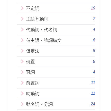
19
不定詞
7
主語と動詞
4
代動詞・代名詞
8
仮主語・強調構文
5
仮定法
8
倒置
4
冠詞
11
前置詞
11
助動詞
24
動名詞・分詞