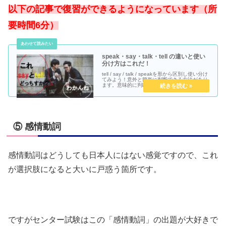
以下の記事で復習ができるようになっています（所
要時間6分）
speak・say・talk・tell の違いと使い
分け方はこれだ！
tell / say / talk / speakを形から区別し使い分け
てみよう！意外と簡単に判断できる方法があり
ます。意味的に判断しようとすると難しいこれ
らの言葉も視点を変えるとこれが明確に判断で
きるようになるんです。的確に表現して英作文
の精度を上げましょう！
⑤ 感情動詞
感情動詞はどうしても日本人にはない感覚ですので、これ
が選択肢になると大いに戸惑う箇所です。
ですがセンター試験はこの「感情動詞」の出題が大好きで