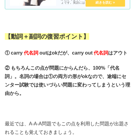
ょです。英語には「句動詞」といって動詞＋副
詞、または動詞＋前置詞でいわゆる「熟語」と
呼ばれているものがありますよね。例えばcarry
out「実行する」と...
【動詞＋副詞の復習ポイント】
① carry
代名詞
outはokだが、carry out
代名詞
はアウト
② もちろんこの点が問題にからんだら、100%「代名
詞」。名詞の場合は①の両方の形がokなので、途端にセ
ンター試験では使いづらい問題に変わってしまうという理
由から。
最近では、A-A-A問題でもこの点を利用した問題が出題さ
れることも覚えておきましょう。