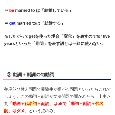
⇒
be
married to は「結婚している」
⇒
get
married toは「結婚する」
※したがってgetを使った場合「変化」を表すのでfor five
yearsといった「期間」を表す語とは一緒に使わない。
② 動詞＋副詞の句動詞
整序並び替え問題で受験生が嫌がる問題といったらこれで
しょう。この動詞＋副詞が文法問題で聞かれたら、十中八
九
「動詞＋
代名詞
＋副詞」はokで「動詞＋副詞＋
代名
詞
」はダメ、
という点のみ。