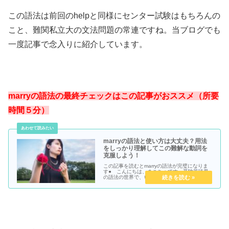
この語法は前回のhelpと同様にセンター試験はもちろんの
こと、難関私立大の文法問題の常連ですね。当ブログでも
一度記事で念入りに紹介しています。
marryの語法の最終チェックはこの記事がおススメ（所要
時間５分）
marryの語法と使い方は大丈夫？用法
をしっかり理解してこの難解な動詞を
克服しよう！
この記事を読むとmarryの語法が完璧になりま
す● こんにちは、まこちょです。受験英語界
の語法の世界で、いつもトップ（？）に君臨す
る語法と言えば何だかお分かりでしょうか。そ
うそれがmarry。非常に困ったちゃんなこの単
語、受験業界の大人気入...