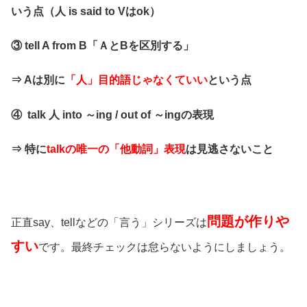
いう点（人 is said to Vはok）
③ tell A from B「ＡとBを区別する」
⇒ Aは別に
「人」目的語じゃなくていい
という点
④ talk 人 into ～ing / out of ～ingの表現
⇒ 特に
talkの唯一の「他動詞」表現
は見逃さないこと
問題が作りや
正直say、tellなどの「言う」シリーズは
すい
です。最終チェックは怠らないようにしましょう。