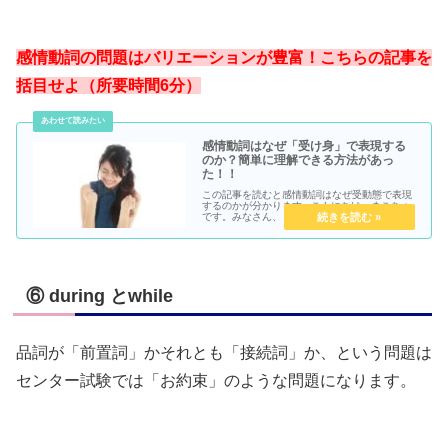
感情動詞の問題はバリエーションが豊富！こちらの記事を
括目せよ（所要時間6分）
感情動詞はなぜ「受け身」で表現する
のか？簡単に理解できる方法があっ
た！！
この記事を読むと感情動詞はなぜ受動態で表現
するのかが分かります● こんにちは、まこちょ
です。みなさん、「感情動詞」って知ってます
か？例えば「驚く」「喜ぶ」「悲しむ」など、
要するに「気持ち」を表現する動詞ですね。主
にsurprise、exci...
⑥ during とwhile
品詞が「前置詞」かそれとも「接続詞」か、という問題は
センター試験では「お約束」のような問題になります。