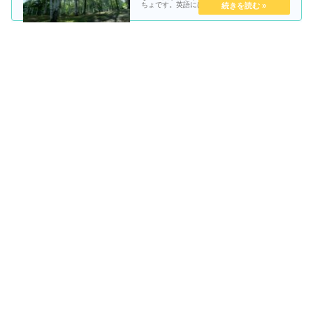
ちょです。英語にはよく書き換え問題などがあ
りますが、その中にもwhileとduringを使った書
き換えは超有名問題です。例えばWhile I wa...