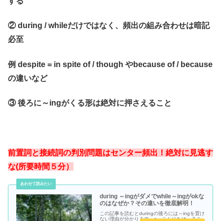
する
② during / whileだけではなく、頻出の組み合わせは暗記
必至
例 despite = in spite of / though やbecause of / because
の違いなど
③ 後ろに～ingがくる形は絶対に押さえること
前置詞と接続詞の判別問題はセンター頻出！絶対に見逃す
な(所要時間５分）
during ～ingがダメでwhile～ingがokな
のはなぜか？その違いを徹底解明！
この記事を読むとduringの後ろには～ingを置け
ない理由が分かります。● こんにちは、まこ