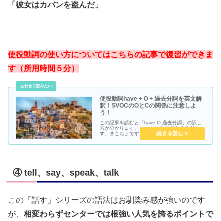
「彼女はカバンを盗んだ」
使役動詞の使い方についてはこちらの記事で復習ができま
す（所用時間５分）
使役動詞have + O + 過去分詞を英文解
釈！SVOCのOとCの関係に注意しよ
う！
この記事を読むと「have O 過去分詞」の訳し
方が分かります。 ● いつもありがとうございま
す、まこちょです。英語の単元に「原形不定
詞」を使った使役動詞(make / have / let) があ
って、苦手意識をもっている英語学習者も多
い...
④ tell、say、speak、talk
この「話す」シリーズの語法はお馴染み感が強いのです
が、
相変わらずセンターでは根強い人気を誇るポイントで