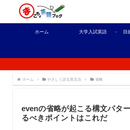
ホーム
大学入試英語
目
ホーム
やさしく語る英文法
省略
evenの省略が起こる構文パ
るべきポイントはこれだ