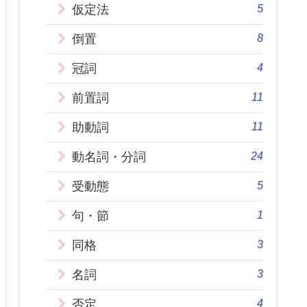
5
仮定法
8
倒置
4
冠詞
11
前置詞
11
助動詞
24
動名詞・分詞
5
受動態
1
句・節
3
同格
3
名詞
4
否定