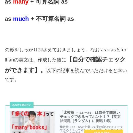
as
many
+ 可算名詞 as
as
much
+ 不可算名詞 as
の形をしっかり押さえておきましょう。なお as～asと-er
【自分で確認チェック
thanの英文は、作成した後に
ができます】。
以下の記事を読んでいただけると幸い
です。
「比較級 ・ as～as」は自分で間違い
チェックできるってホント！？【英文
法問題（ランダム）に挑戦！⑬】
比較級・as～asの文章って実は自分でチェック
できる！？ってホントなんです。あるコツを使