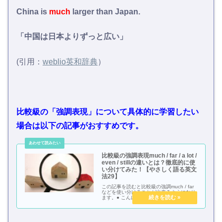
China is
much
larger than Japan.
「中国は日本よりずっと広い」
(引用：
weblio英和辞典
）
比較級の「強調表現」について具体的に学習したい
場合は以下の記事がおすすめです。
比較級の強調表現much / far / a lot /
even / stillの違いとは？徹底的に使
い分けてみた！【やさしく語る英文
法29】
この記事を読むと比較級の強調much / far
などを使い分けることが出来るようになり
ます。● こんにちは、まこちょです。英文
法の単元に「比較級」と呼ばれるものがあ
ります。AとBの２つのものを比べてA＞
B「AはBより～だ」とかA=B「AはB...