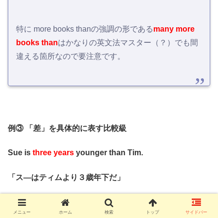
特に more books thanの強調の形である
many more
books than
はかなりの英文法マスター（？）でも間
違える箇所なので要注意です。
例③ 「差」を具体的に表す比較級
Sue is
three years
younger than Tim.
「ス―はティムより３歳年下だ」
メニュー
ホーム
検索
トップ
サイドバー