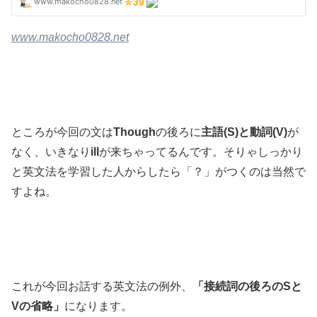
www.makocho0828.net
ところが今回の文は
Though
の後ろに
主語(S)と動詞(V)
が
なく、いきなり
ill
が来ちゃってるんです。そりゃしっかり
と英文法を学習した人からしたら「？」がつくのは当然で
すよね。
これが今回お話する英文法の例外、
「接続詞の後ろのSと
Vの省略」
になります。