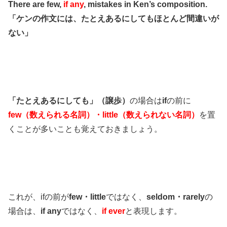
There are few,
if any
, mistakes in Ken’s composition.
「ケンの作文には、たとえあるにしてもほとんど間違いが
ない」
「たとえあるにしても」（譲歩）
の場合は
if
の前に
few（数えられる名詞）・little（数えられない名詞）
を置
くことが多いことも覚えておきましょう。
これが、ifの前が
few・little
ではなく、
seldom・rarely
の
場合は、
if any
ではなく、
if ever
と表現します。