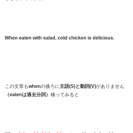
When eaten with salad, cold chicken is delicious.
この文章も
when
の後ろに
主語(S)と動詞(V)
がありません
（eatenは過去分詞）
補ってみると