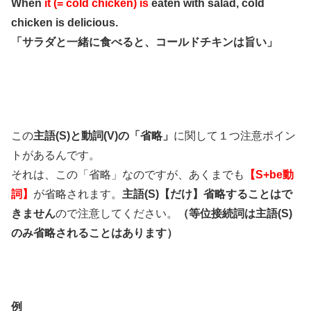
When
it (= cold chicken) is
eaten with salad, cold
chicken is delicious.
「サラダと一緒に食べると、コールドチキンは旨い」
この
主語(S)と動詞(V)の「省略」
に関して１つ注意ポイン
トがあるんです。
それは、この「省略」なのですが、あくまでも
【S+be動
詞】
が省略されます。
主語(S)【だけ】省略することはで
きません
ので注意してください。
（等位接続詞は主語(S)
のみ省略されることはあります）
例