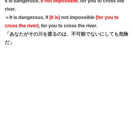
It is dangerous,
if not impossible
, for you to cross the
river.
＝It is dangerous, if
(it is)
not impossible
(for you to
cross the river)
, for you to cross the river.
「あなたがその川を渡るのは、不可能でないにしても危険
だ」