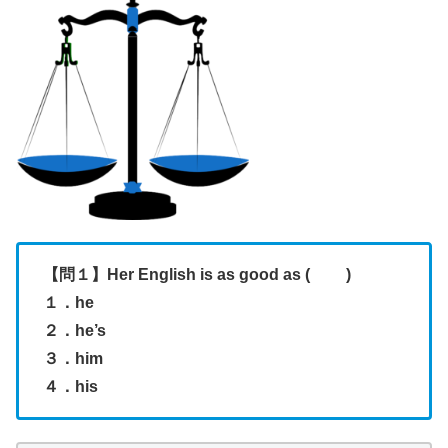
【問１】Her English is as good as ( )
１．he
２．he’s
３．him
４．his