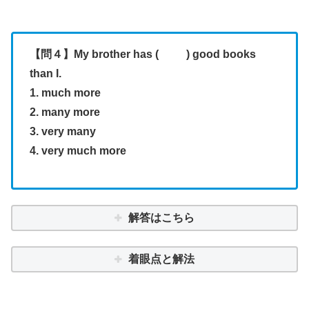
【問４】My brother has ( ) good books
than I.
1. much more
2. many more
3. very many
4. very much more
解答はこちら
着眼点と解法