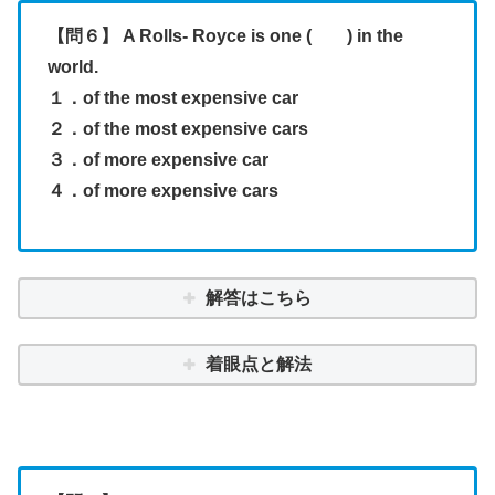
【問６】 A Rolls- Royce is one ( ) in the
world.
１．of the most expensive car
２．of the most expensive cars
３．of more expensive car
４．of more expensive cars
解答はこちら
着眼点と解法