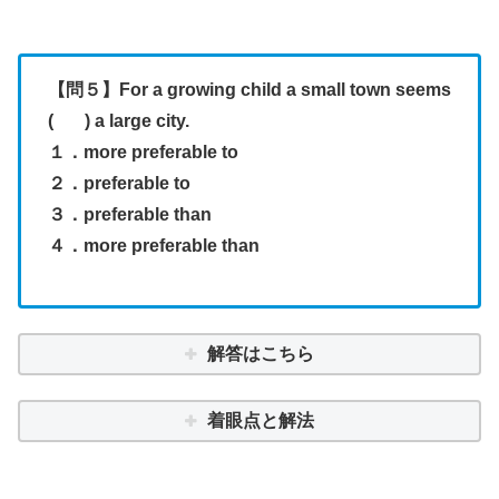
【問５】For a growing child a small town seems
( ) a large city.
１．more preferable to
２．preferable to
３．preferable than
４．more preferable than
解答はこちら
着眼点と解法