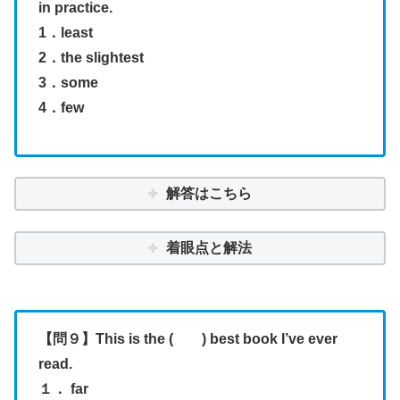
in practice.
1．least
2．the slightest
3．some
4．few
解答はこちら
着眼点と解法
【問９】This is the ( ) best book I’ve ever
read.
１． far