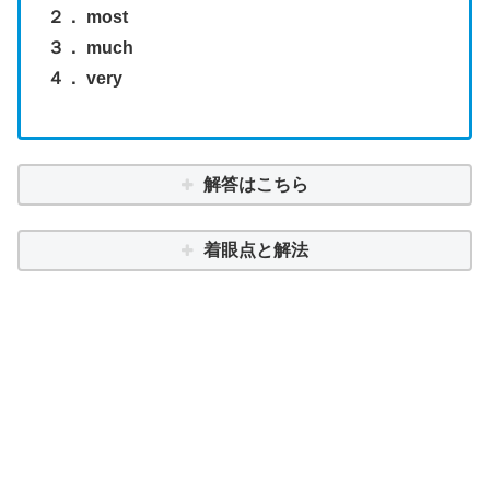
２． most
３． much
４． very
解答はこちら
着眼点と解法