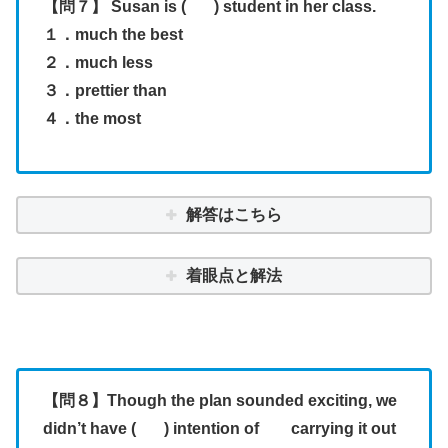
【問７】 Susan is ( ) student in her class.
１．much the best
２．much less
３．prettier than
４．the most
解答はこちら
着眼点と解法
【問８】Though the plan sounded exciting, we
didn’t have ( ) intention of carrying it out