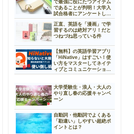
で最強に役にたつアイテム
であることが判明！大学入
試合格者にアンケートして
みたよ
正直、英語を「漫画」で学
習するのは絶対アリ！だと
つねづね思っている件
【無料】の英語学習アプリ
「HiNative」はすごい！使
い方をマスターしてネイテ
ィブとコミュニケーション
しよう！
大学受験生・浪人・大人の
やり直し春の応援キャンペ
ーン
自動詞・他動詞でよくある
「勘違い」しやすい超絶ポ
イントとは？