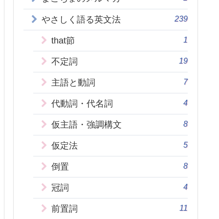
239
やさしく語る英文法
1
that節
19
不定詞
7
主語と動詞
4
代動詞・代名詞
8
仮主語・強調構文
5
仮定法
8
倒置
4
冠詞
11
前置詞