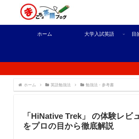
ホーム
大学入試英語
目
ホーム
英語勉強法
勉強法・参考書
「HiNative Trek」 の
をプロの目から徹底解説