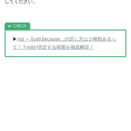
してください。
▶
not ～ (just) because…の訳し方は２種類あるっ
て！？notが否定する範囲を徹底解説！