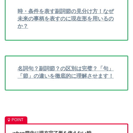
時・条件を表す副詞節の見分け方！なぜ
未来の事柄を表すのに現在形を用いるの
か？
名詞句？副詞節？の区別は完璧？「句」
「節」の違いを徹底的に理解させます！