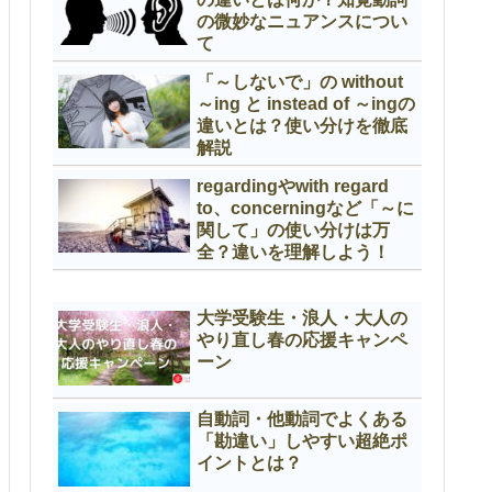
の微妙なニュアンスについ
て
「～しないで」の without
～ing と instead of ～ingの
違いとは？使い分けを徹底
解説
regardingやwith regard
to、concerningなど「～に
関して」の使い分けは万
全？違いを理解しよう！
大学受験生・浪人・大人の
やり直し春の応援キャンペ
ーン
自動詞・他動詞でよくある
「勘違い」しやすい超絶ポ
イントとは？