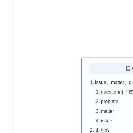
目
issue、matter、q
question
problem
matter
issue
まとめ