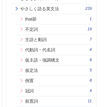
239
やさしく語る英文法
1
that節
19
不定詞
7
主語と動詞
4
代動詞・代名詞
8
仮主語・強調構文
5
仮定法
8
倒置
4
冠詞
11
前置詞