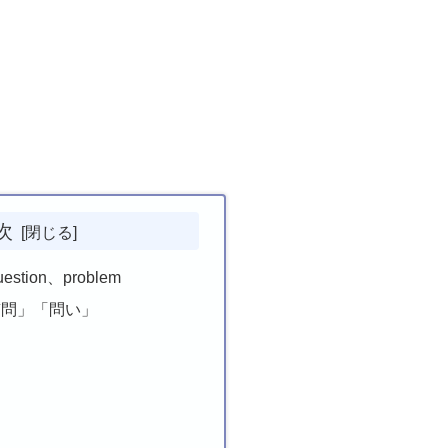
次
uestion、problem
は「質問」「問い」