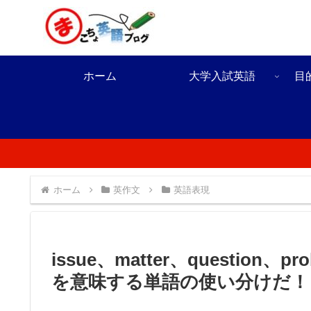
ホーム
大学入試英語
目
ホーム
英作文
英語表現
issue、matter、questio
を意味する単語の使い分けだ！