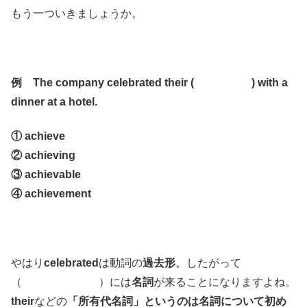
もう一ついきましょうか。
例 The company celebrated their ( ) with a
dinner at a hotel.
① achieve
② achieving
③ achievable
④ achievement
やはり
celebrated
は動詞の
過去形
。したがって
（ ）には
名詞
が来ることになりますよね。
their
などの
「所有代名詞」というのは名詞について初め