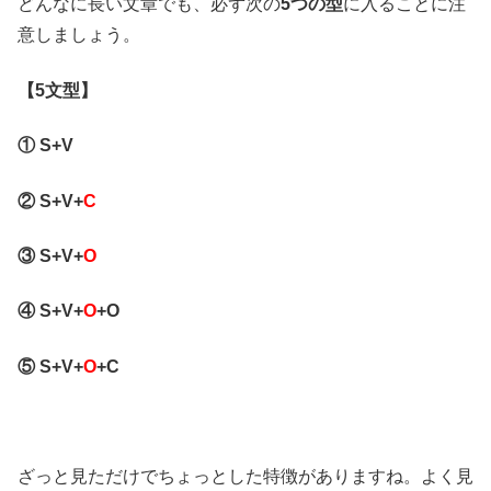
どんなに長い文章でも、必ず次の
5つの型
に入ることに注
意しましょう。
【5文型】
① S+V
② S+V+
C
③ S+V+
O
④ S+V+
O
+O
⑤ S+V+
O
+C
ざっと見ただけでちょっとした特徴がありますね。よく見