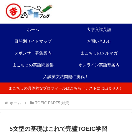
ホーム
大学入試英語
目的別サイトマップ
お問い合わせ
スポンサー募集案内
まこちょのメルマガ
まこちょの英語問題集
オンライン英語塾案内
入試英文法問題に挑戦！
まこちょの具体的なプロフィールはこちら（テストには出ません）
ホーム
TOEIC PART5 対策
5文型の基礎はこれで完璧TOEIC学習