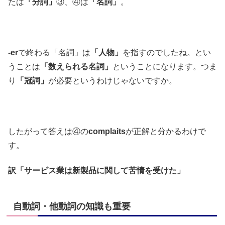
たは
「分詞」
③、④は
「名詞」
。
-er
で終わる「名詞」は
「人物」
を指すのでしたね。とい
うことは
「数えられる名詞」
ということになります。つま
り
「冠詞」
が必要というわけじゃないですか。
したがって答えは④の
complaits
が正解と分かるわけで
す。
訳「サービス業は新製品に関して苦情を受けた」
自動詞・他動詞の知識も重要