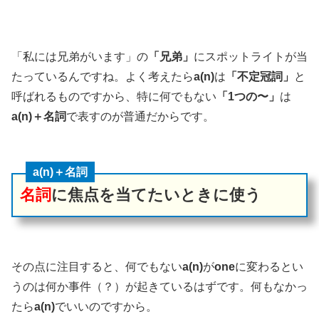
「私には兄弟がいます」の
「兄弟」
にスポットライトが当
たっているんですね。よく考えたら
a(n)
は
「不定冠詞」
と
呼ばれるものですから、特に何でもない
「1つの〜」
は
a(n)＋名詞
で表すのが普通だからです。
a(n)＋名詞
名詞
に焦点を当てたいときに使う
その点に注目すると、何でもない
a(n)
が
one
に変わるとい
うのは何か事件（？）が起きているはずです。何もなかっ
たら
a(n)
でいいのですから。