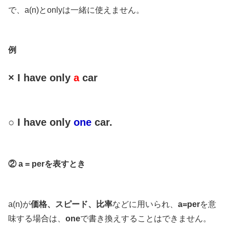
で、a(n)とonlyは一緒に使えません。
例
× I have only
a
car
○ I have only
one
car.
② a = perを表すとき
a(n)が
価格、スピード、比率
などに用いられ、
a=per
を意
味する場合は、
one
で書き換えすることはできません。