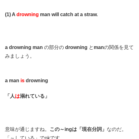
(1) A
drowning
man will catch at a straw.
a drowning man
の部分の
drowning
と
man
の関係を見て
みましょう。
a man
is
drowning
「人
は
溺れている」
意味が通じますね。
この～ingは「現在分詞」
なのだ。
「～している」でokです。