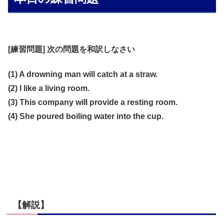
[練習問題] 次の問題を和訳しなさい
(1) A drowning man will catch at a straw.
(2) I like a living room.
(3) This company will provide a resting room.
(4) She poured boiling water into the cup.
【解説】