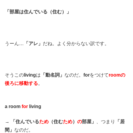
「部屋は住んでいる（住む）」
うーん…
「アレ」
だね。よく分からない訳です。
そうこの
living
は
「動名詞」
なのだ。
for
をつけて
roomの
後ろに移動する
。
a room
for
living
→
「住んでいる
ため
（住む
ため
）
の
部屋」
、つまり
「居
間」
なのだ。