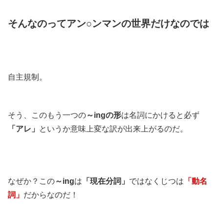
そんなのってアン○ンマンの世界だけなのでは
自主規制。
そう、このもう一つの
～ingの形
は名詞にかけると必ず
「アレ」
というか意味上変な訳が出来上がるのだ。
なぜか？この
～ing
は
「現在分詞」
ではなくじつは
「動名
詞」
だからなのだ！