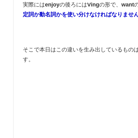
実際には
enjoy
の後ろには
Ving
の形で、
want
定詞か動名詞かを使い分けなければなりませ
そこで本日はこの違いを生み出しているもの
す。