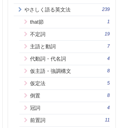
239
やさしく語る英文法
1
that節
19
不定詞
7
主語と動詞
4
代動詞・代名詞
8
仮主語・強調構文
5
仮定法
8
倒置
4
冠詞
11
前置詞