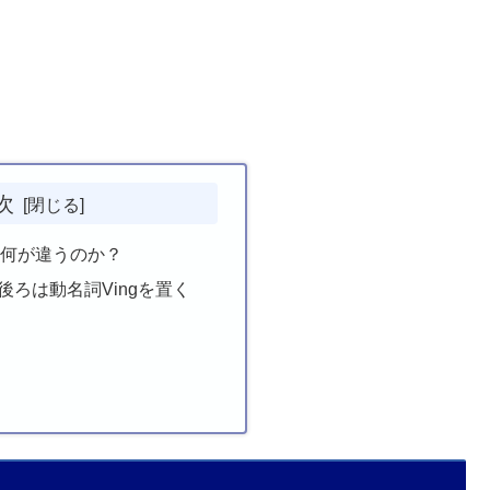
次
は何が違うのか？
nishの後ろは動名詞Vingを置く