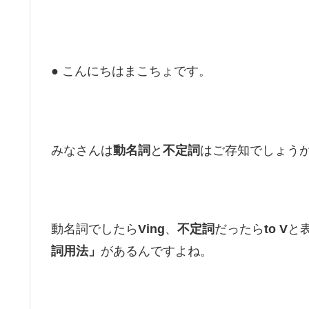
● こんにちはまこちょです。
みなさんは
動名詞
と
不定詞
はご存知でしょう
動名詞でしたら
Ving
、
不定詞
だったら
to V
と
詞用法」
があるんですよね。