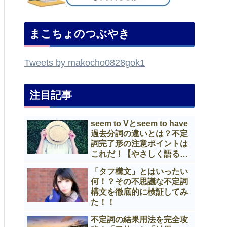
まこちょのつぶやき
Tweets by makocho0828gok1
注目記事
seem to Vとseem to have
過去分詞の違いとは？不定
詞完了形の注意ポイントは
これだ！【やさしく語る英
文法】
「タフ構文」とはいったい
何！？その不思議な不定詞
構文を徹底的に検証してみ
た！！
不定詞の結果用法を完全攻