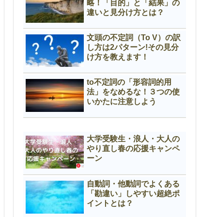
略！「目的」と「結果」の
違いと見分け方とは？
文頭の不定詞（To V）の訳
し方は2パターン!その見分
け方を教えます！
to不定詞の「形容詞的用
法」をなめるな！３つの使
いかたに注意しよう
大学受験生・浪人・大人の
やり直し春の応援キャンペ
ーン
自動詞・他動詞でよくある
「勘違い」しやすい超絶ポ
イントとは？