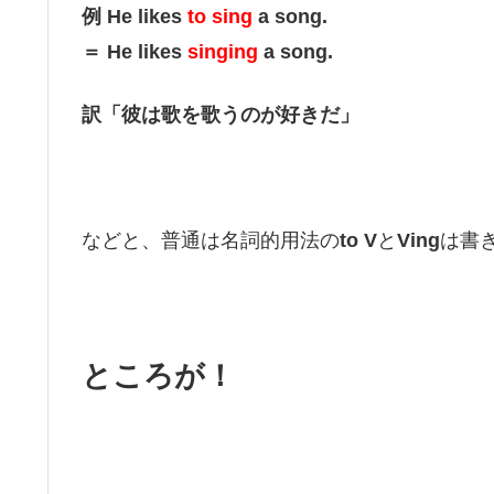
例 He likes
to sing
a song.
＝ He likes
singing
a song.
訳「彼は歌を歌うのが好きだ」
などと、普通は名詞的用法の
to V
と
Ving
は書
ところが！