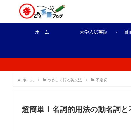
ホーム
大学入試英語
目
ホーム
やさしく語る英文法
不定詞
超簡単！名詞的用法の動名詞と