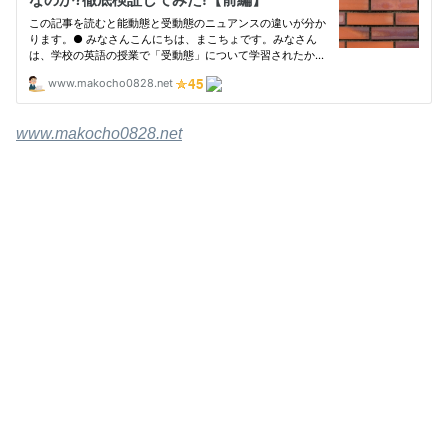
www.makocho0828.net