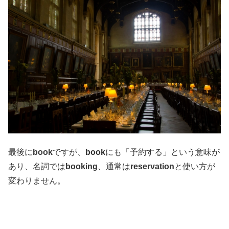
最後に
book
ですが、
book
にも「予約する」という意味が
あり、名詞では
booking
、通常は
reservation
と使い方が
変わりません。