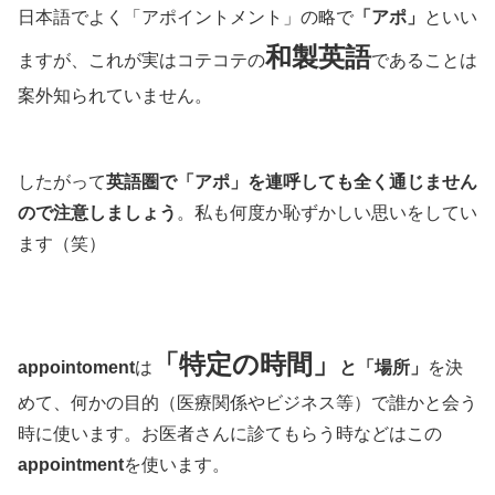
日本語でよく「アポイントメント」の略で
「アポ」
といい
和製英語
ますが、これが実はコテコテの
であることは
案外知られていません。
したがって
英語圏で「アポ」を連呼しても
全く通じません
ので注意しましょう
。私も何度か恥ずかしい思いをしてい
ます（笑）
「特定の時間」
appointoment
は
と「場所」
を決
めて、何かの目的（医療関係やビジネス等）で誰かと会う
時に使います。お医者さんに診てもらう時などはこの
appointment
を使います。