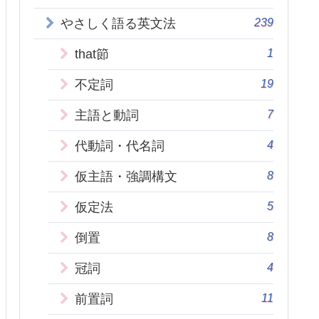
239
やさしく語る英文法
1
that節
19
不定詞
7
主語と動詞
4
代動詞・代名詞
8
仮主語・強調構文
5
仮定法
8
倒置
4
冠詞
11
前置詞