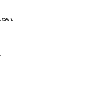
s town.
。
.
」