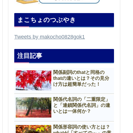
まこちょのつぶやき
Tweets by makocho0828gok1
注目記事
関係副詞のthatと同格の
thatの違いとは？その見分
け方は超簡単だった！
関係代名詞の「二重限定」
と「連鎖関係代名詞」の違
いとは一体何か？
関係形容詞の使い方とは？
whatが「すべての～」の意