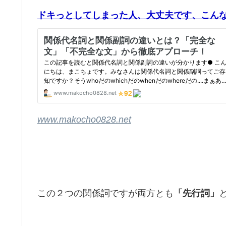
ドキっとしてしまった人、大丈夫です、こん
www.makocho0828.net
この２つの関係詞ですが両方とも
「先行詞」