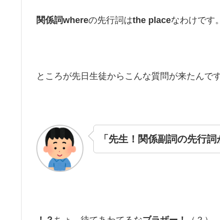
関係詞where
の先行詞は
the place
なわけです
ところが先日生徒からこんな質問が来たんで
「先生！関係副詞の先行詞
！？
ちょ、待てあわてるな
ブラザー！
（？）