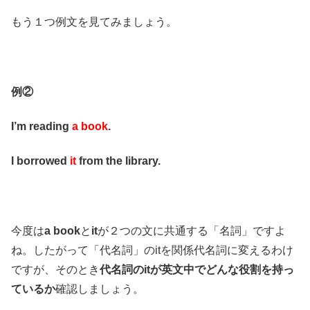
もう１つ例文を見てみましょう。
例②
I’m reading
a book
.
I borrowed
it
from the library.
今度は
a book
と
it
が２つの文に共通する「名詞」ですよ
ね。したがって「代名詞」のitを関係代名詞に変えるわけ
ですが、そのとき
代名詞のitが英文中でどんな役割を持っ
ているか
確認しましょう。