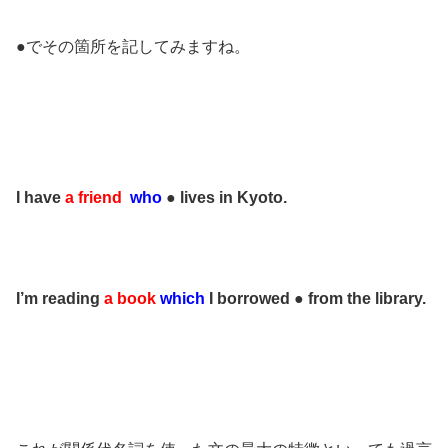
●でその箇所を記してみますね。
I have
a friend
who
● lives in Kyoto.
I’m reading
a book
which
I borrowed ● from the library.