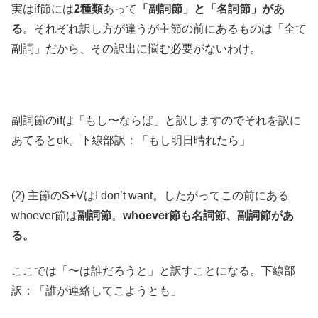
実はif節には
2種類
あって
「副詞節」と「名詞節」があ
る
。それぞれ訳し方が違うが主節の前にあるものは「全て
副詞」だから、その訳出に悩む必要がないわけ。
副詞節のifは「もし〜ならば」と訳しますのでそれを訳に
あてるとok。下線部訳：「もし明日晴れたら」
(2) 主節のS+VはI don’t want。したがってこの前にある
whoever節は
副詞節
。
whoever節も名詞節、副詞節があ
る。
ここでは「〜は誰だろうと」と訳すことになる。下線部
訳：「誰が連絡してこようとも」