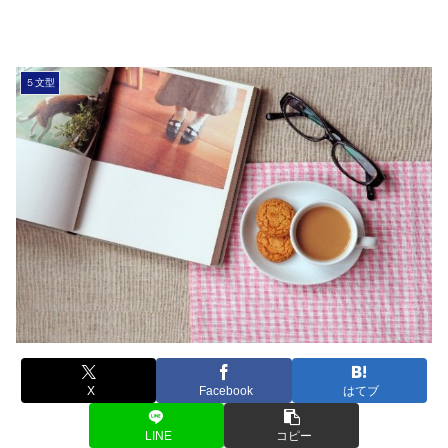
５文型
X
Facebook
はてブ
LINE
コピー