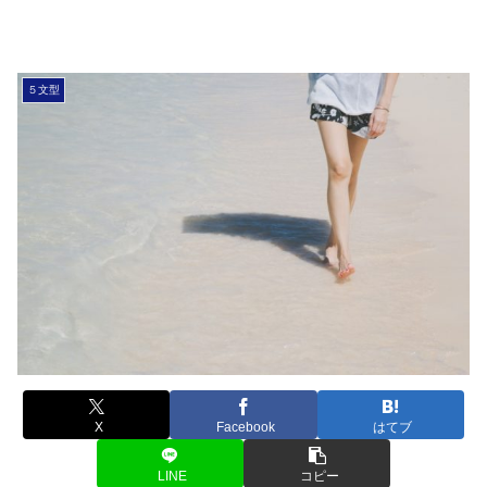
５文型
X
Facebook
はてブ
LINE
コピー