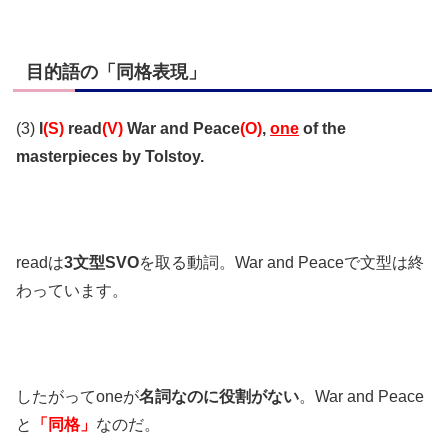
目的語の「同格表現」
(3)
I
(S)
read
(V)
War and Peace
(O)
,
one
of the
masterpieces by Tolstoy.
readは
3文型SVO
を取る動詞。War and Peaceで文型は終
わっています。
したがってoneが
名詞なのに役割がない
。War and Peace
と
「同格」
なのだ。