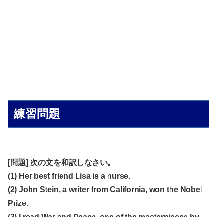
練習問題
[問題] 次の文を和訳しなさい。
(1) Her best friend Lisa is a nurse.
(2) John Stein, a writer from California, won the Nobel
Prize.
(3) I read War and Peace, one of the masterpieces by