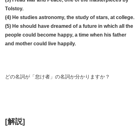
Tolstoy.
(4) He studies astronomy, the study of stars, at college.
(5) He should have dreamed of a future in which all the
people could become happy, a time when his father
and mother could live happily.
どの名詞が「怠け者」の名詞か分かりますか？
[解説]