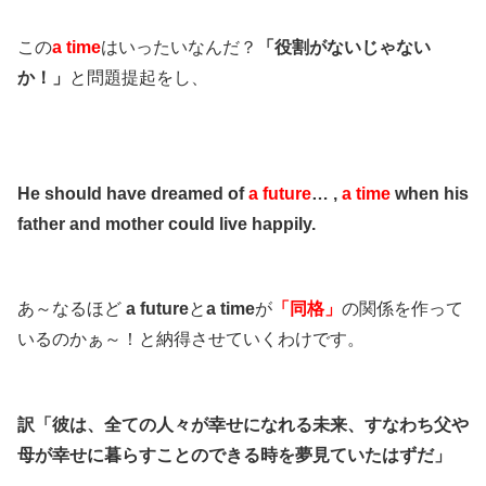
この
a time
はいったいなんだ？
「役割がないじゃない
か！」
と問題提起をし、
He should have dreamed of
a future
… ,
a time
when his
father and mother could live happily.
あ～なるほど
a future
と
a time
が
「同格」
の関係を作って
いるのかぁ～！と納得させていくわけです。
訳「彼は、全ての人々が幸せになれる未来、すなわち父や
母が幸せに暮らすことのできる時を夢見ていたはずだ」