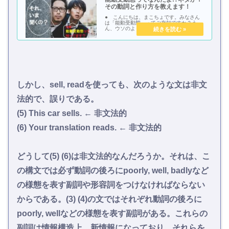
その動詞と作り方を教えます！
● こんにちは、まこちょです。みなさん
は「能動受動態」ってご存知ですか？う
ん、ウソのようなこの文法事項、実はしっ
かりとあるんですよね。じゃぁまずはこの
画像を貼らせてもらおうかな。能動受動態
ってなんなんでしょうね？まずこのネーミ
ングセンスに脱...
しかし、sell, readを使っても、次のような文は非文
法的で、誤りである。
(5) This car sells. ← 非文法的
(6) Your translation reads. ← 非文法的
どうして(5) (6)は非文法的なんだろうか。それは、こ
の構文では必ず動詞の後ろにpoorly, well, badlyなど
の様態を表す副詞や形容詞をつけなければならない
からである。(3) (4)の文ではそれぞれ動詞の後ろに
poorly, wellなどの様態を表す副詞がある。これらの
副詞は情報構造上、新情報になっており、それらを