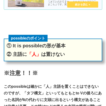
っきりとわかります● みなさんこんにちは、
まこちょです。英文を読んでいると、It is～で
始まる文ってよく見ますよね？たま～にIt is～
しかない文もあったりして。このItが「代名
詞」なら...
possibleのポイント
① It is possibleの形が基本
② 主語に
「人」
は置けない
※注意！！※
このpossibleは確かに「人」主語を置くことはできない
のですが、「タフ構文」といってもともとto Vの後ろにあ
った名詞がItの代わりに文頭に出るという構文があること