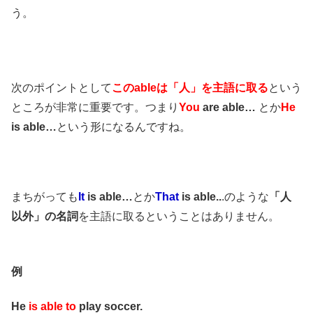
う。
次のポイントとして
このableは「人」を主語に取る
という
ところが非常に重要です。つまり
You
are able…
とか
He
is able…
という形になるんですね。
まちがっても
It
is able…
とか
That
is able..
.のような
「人
以外」の名詞
を主語に取るということはありません。
例
He
is able to
play soccer.