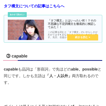
タフ構文についての記事はこちらへ
「タフ構文」とはいったい何！？その
不思議な不定詞構文を徹底的に検証し
てみた！！
この記事を読むと「タフ構文」のいやらしさが
わかります● みなさんこんにちは、まこちょで
す。先日、生徒からこんな質問が。「先生、
【タフ構文】っていったい何ですか？」どうも
学校の授業中に先生がサラッと口に出したらし
いです。確かにいきなり知らない...
③ capable
capable
も品詞は「形容詞」で先ほどの
able、possible
と
同じです。しかも主語は
「人・人以外」
両方取れるので
す。