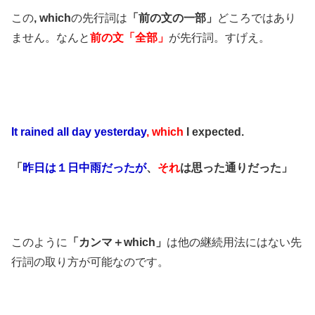
この
, which
の先行詞は
「前の文の一部」
どころではあり
ません。なんと
前の文「全部」
が先行詞。すげえ。
It rained all day yesterday
, which
I expected.
「
昨日は１日中雨だったが
、
それ
は思った通りだった」
このように
「カンマ＋which」
は他の継続用法にはない先
行詞の取り方が可能なのです。