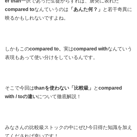
er than
一択であった生徒からすれば、唐突に表れた
compared to
なんていうのは
「あんた何？」
と若干奇異に
映るかもしれないですよね。
しかもこの
compared to、
実は
compared with
なんていう
表現もあって使い分けをしているんです。
そこで今回は
thanを使わない「比較級」
と
compared
with / to
の違い
について徹底解説！
みなさんの比較級ストックの中にぜひ今日得た知識を加え
てくだされば幸いです！