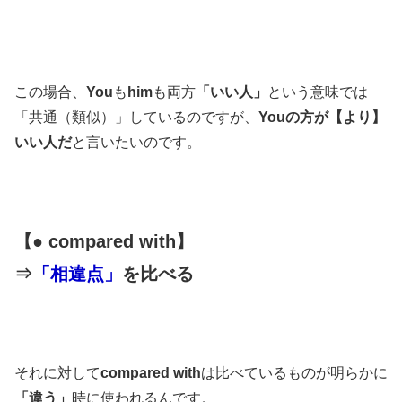
この場合、
You
も
him
も両方
「いい人」
という意味では
「共通（類似）」しているのですが、
Youの方が【より】
いい人だ
と言いたいのです。
【● compared with】
⇒
「相違点」
を比べる
それに対して
compared with
は比べているものが明らかに
「違う」
時に使われるんです。