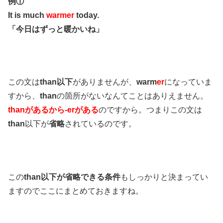
例①
It is much
warmer
today.
「今日はずっと暖かいね」
この文は
than以下
がありませんが、
warm
er
になっていま
すから、
than
の箇所がないなんてことはありえません。
thanがあるから-erがある
のですから。つまりこの文は
than
以下が
省略
されているのです。
この
than以下が省略できる条件
もしっかりと決まってい
ますのでここにまとめておきますね。