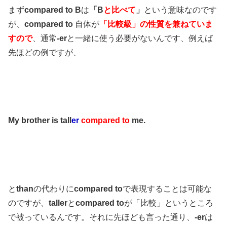
まず
compared to
B
は
「B
と比べて
」
という意味なのです
が、
compared to
自体が
「比較級」の性質を兼ねていま
すので
、通常
-er
と一緒に使う必要がないんです、例えば
先ほどの例ですが、
My brother is tall
er
compared to
me.
と
than
の代わりに
compared to
で表現することは可能な
のですが、
taller
と
compared to
が「比較」というところ
で被っているんです。それに先ほども言った通り、
-er
は