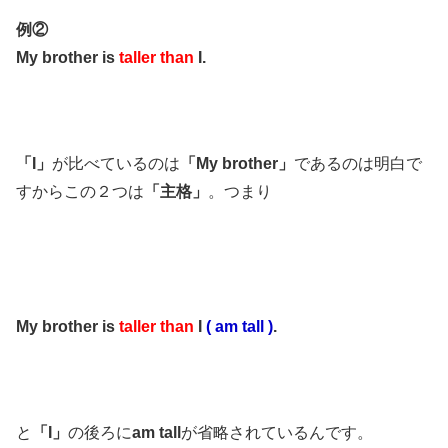
例②
My brother is
taller than
I.
「I」
が比べているのは
「My brother」
であるのは明白で
すからこの２つは
「主格」
。つまり
My brother is
taller than
I
( am tall )
.
と
「I」
の後ろに
am tall
が省略されているんです。