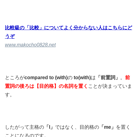
比較級の「比較」についてよく分からない人はこちらにど
うぞ
www.makocho0828.net
ところが
compared to (with)
の
to(with)
は
「前置詞」
。
前
置詞の後ろは【目的格】の名詞を置く
ことが決まっていま
す。
したがって主格の
「I」
ではなく、目的格の
「me」
を置く
ことになるのです。