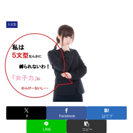
５文型
X
Facebook
はてブ
LINE
コピー