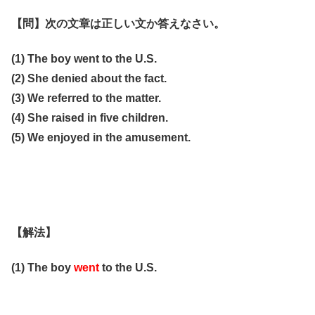
【問】次の文章は正しい文か答えなさい。
(1) The boy went to the U.S.
(2) She denied about the fact.
(3) We referred to the matter.
(4) She raised in five children.
(5) We enjoyed in the amusement.
【解法】
(1) The boy
went
to the U.S.