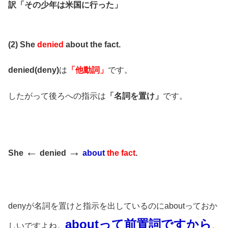
訳「その少年は米国に行った」
(2) She
denied
about the fact.
denied(deny)
は
「他動詞」
です。
したがって後ろへの指示は
「名詞を置け」
です。
←
→
She
denied
about
the fact
.
denyが名詞を置けと指示を出しているのにaboutっておか
aboutって前置詞ですから
しいですよね。
。