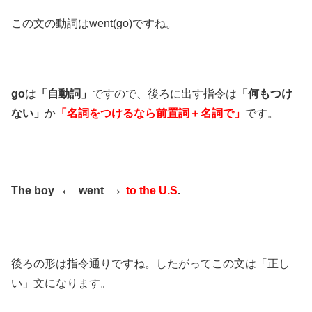
この文の動詞はwent(go)ですね。
go
は
「自動詞」
ですので、後ろに出す指令は
「何もつけ
ない」
か
「名詞をつけるなら前置詞＋名詞で」
です。
←
→
T
he boy
went
to the U.S
.
後ろの形は指令通りですね。したがってこの文は「正し
い」文になります。