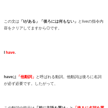
この文は
「Iがある」
「後ろには何もない」
とliveの指令内
容をクリアしてますから◎です。
I
have
.
have
は
「他動詞」
と呼ばれる動詞。他動詞は後ろに名詞
が必ず必要です。したがって、
この動詞の指示は
「前に主語を置け」
と
「後ろに名詞を置